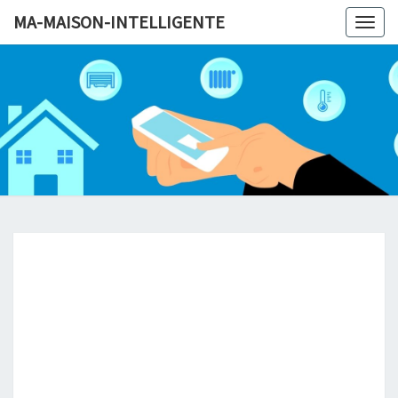
MA-MAISON-INTELLIGENTE
Togg
navig
MA-MAI
INTELLI