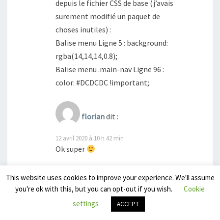
depuis le fichier CSS de base (j’avais
surement modifié un paquet de
choses inutiles) :
Balise menu Ligne 5 : background:
rgba(14,14,14,0.8);
Balise menu .main-nav Ligne 96 :
color: #DCDCDC !important;
florian
dit :
12 avril 2020 à 10 h 42 min
Ok super
This website uses cookies to improve your experience. We'll assume
david
dit :
you're ok with this, but you can opt-out if you wish.
Cookie
settings
ACCEPT
26 août 2020 à 22 h 17 min
bonjour , pour infos pour la couleur du