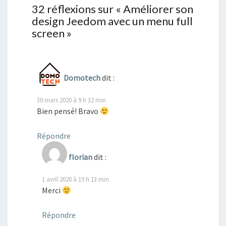
32 réflexions sur «
Améliorer son
design Jeedom avec un menu full
screen
»
Domotech
dit :
30 mars 2020 à 9 h 32 min
Bien pensé! Bravo
Répondre
florian
dit :
1 avril 2020 à 19 h 13 min
Merci
Répondre