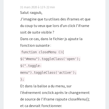
31 mars 2020 à 12 h 22 min
Salut raqpub,
J’imagine que tu utlises des iframes et que
du coup tu veux que lors d’un click l’iframe
soit de suite visible ?
Dans ce cas, dans le fichier js ajoute la
fonction suivante :
function closeMenu (){
$("#menu").toggleClass('open');
$(".toggle-
menu").toggleClass('active');
};
Et dans la balise a du menu, sur
l’événement onclick après le changement
de source de l’iframe rajoute closeMenu();
et ca devrait fonctionner.