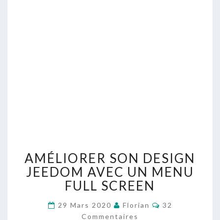
AMÉLIORER
AMÉLIORER SON DESIGN
SON
DESIGN
JEEDOM AVEC UN MENU
JEEDOM
FULL SCREEN
AVEC
UN
Commentaires
29 Mars 2020
Florian
32
MENU
Commentaires