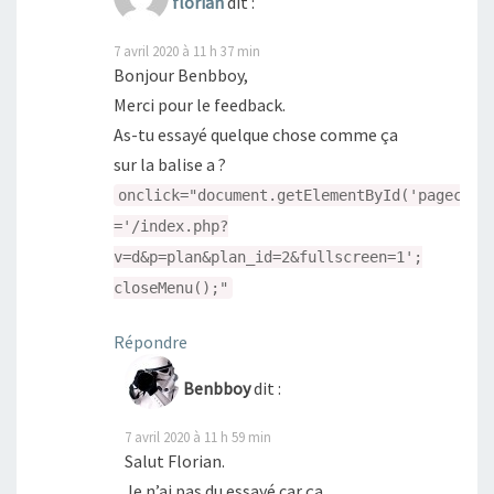
florian
dit :
7 avril 2020 à 11 h 37 min
Bonjour Benbboy,
Merci pour le feedback.
As-tu essayé quelque chose comme ça
sur la balise a ?
onclick="document.getElementById('pagecont
='/index.php?
v=d&p=plan&plan_id=2&fullscreen=1';
closeMenu();"
Répondre
Benbboy
dit :
7 avril 2020 à 11 h 59 min
Salut Florian.
Je n’ai pas du essayé car ça