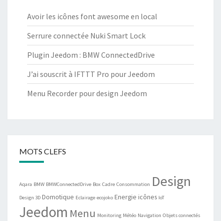
Avoir les icônes font awesome en local
Serrure connectée Nuki Smart Lock
Plugin Jeedom : BMW ConnectedDrive
J’ai souscrit à IFTTT Pro pour Jeedom
Menu Recorder pour design Jeedom
MOTS CLEFS
Design
Aqara
BMW
BMWConnectedDrive
Box
Cadre
Consommation
Domotique
Energie
icônes
Design 3D
Eclairage
ecojoko
IoT
Jeedom
Menu
Monitoring
Météo
Navigation
Objets connectés