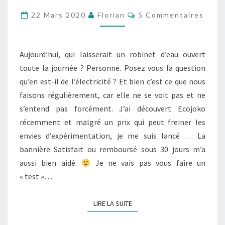
D’ÉCONOMIE
Commentaires
22 Mars 2020
Florian
5 Commentaires
D’ÉNERGIE
Aujourd’hui, qui laisserait un robinet d’eau ouvert
toute la journée ? Personne. Posez vous la question
qu’en est-il de l’électricité ? Et bien c’est ce que nous
faisons régulièrement, car elle ne se voit pas et ne
s’entend pas forcément. J’ai découvert Ecojoko
récemment et malgré un prix qui peut freiner les
envies d’expérimentation, je me suis lancé … La
bannière Satisfait ou remboursé sous 30 jours m’a
aussi bien aidé.
Je ne vais pas vous faire un
« test »…
LIRE LA SUITE
LIRE LA SUITE