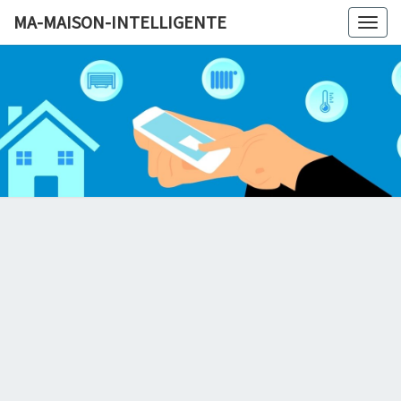
MA-MAISON-INTELLIGENTE
Togg
navig
MA-MAI
INTELLI