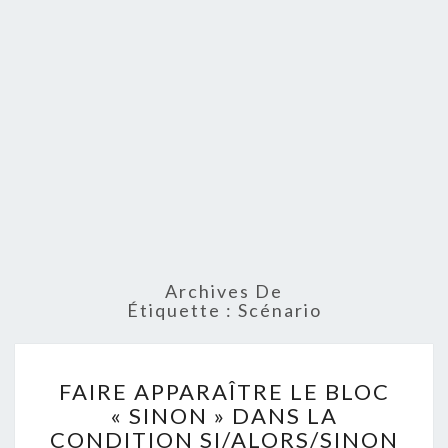
Archives De
Étiquette :
Scénario
FAIRE
FAIRE APPARAÎTRE LE BLOC
APPARAÎTRE
« SINON » DANS LA
LE
CONDITION SI/ALORS/SINON
BLOC