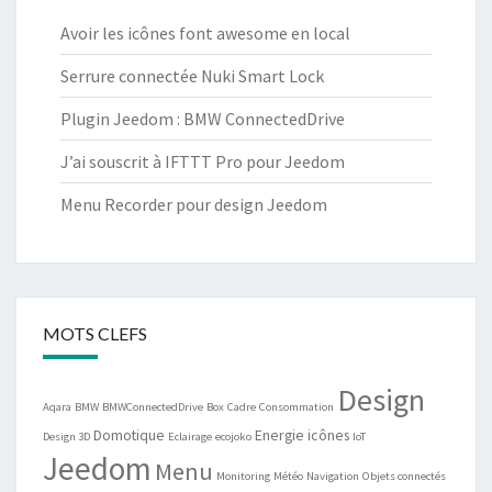
Avoir les icônes font awesome en local
Serrure connectée Nuki Smart Lock
Plugin Jeedom : BMW ConnectedDrive
J’ai souscrit à IFTTT Pro pour Jeedom
Menu Recorder pour design Jeedom
MOTS CLEFS
Design
Aqara
BMW
BMWConnectedDrive
Box
Cadre
Consommation
Domotique
Energie
icônes
Design 3D
Eclairage
ecojoko
IoT
Jeedom
Menu
Monitoring
Météo
Navigation
Objets connectés