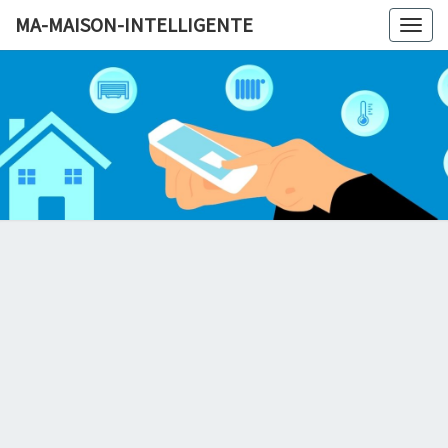
MA-MAISON-INTELLIGENTE
Togg
navig
MA-MAI
INTELLI