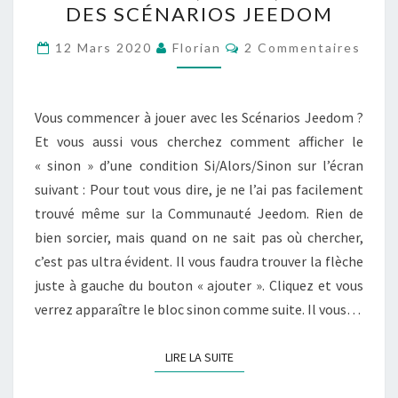
« SINON »
DES SCÉNARIOS JEEDOM
DANS
Commentaires
LA
12 Mars 2020
Florian
2 Commentaires
CONDITION
SI/ALORS/SINON
DES
Vous commencer à jouer avec les Scénarios Jeedom ?
SCÉNARIOS
Et vous aussi vous cherchez comment afficher le
JEEDOM
« sinon » d’une condition Si/Alors/Sinon sur l’écran
suivant : Pour tout vous dire, je ne l’ai pas facilement
trouvé même sur la Communauté Jeedom. Rien de
bien sorcier, mais quand on ne sait pas où chercher,
c’est pas ultra évident. Il vous faudra trouver la flèche
juste à gauche du bouton « ajouter ». Cliquez et vous
verrez apparaître le bloc sinon comme suite. Il vous…
LIRE LA SUITE
LIRE LA SUITE