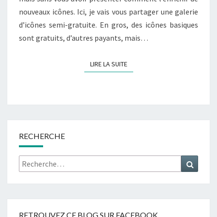
nouveaux icônes. Ici, je vais vous partager une galerie
d’icônes semi-gratuite. En gros, des icônes basiques
sont gratuits, d’autres payants, mais…
LIRE LA SUITE
LIRE LA SUITE
RECHERCHE
Rechercher :
Recher
RETROUVEZ CE BLOG SUR FACEBOOK