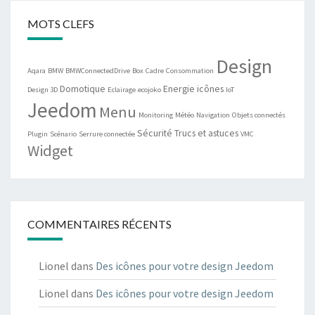
MOTS CLEFS
Design
Aqara
BMW
BMWConnectedDrive
Box
Cadre
Consommation
Domotique
Energie
icônes
Design 3D
Eclairage
ecojoko
IoT
Jeedom
Menu
Monitoring
Météo
Navigation
Objets connectés
Sécurité
Trucs et astuces
Plugin
Scénario
Serrure connectée
VMC
Widget
COMMENTAIRES RÉCENTS
Lionel
dans
Des icônes pour votre design Jeedom
Lionel
dans
Des icônes pour votre design Jeedom