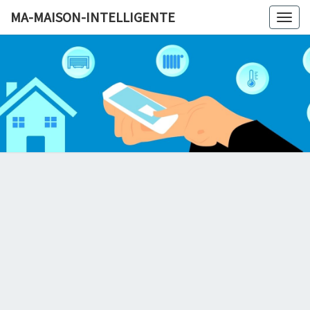
MA-MAISON-INTELLIGENTE
Togg
navig
MA-MAI
INTELLI