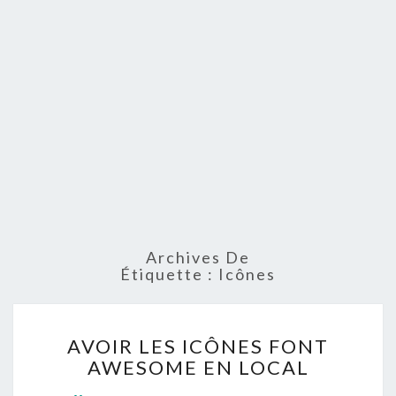
Archives De
Étiquette :
Icônes
AVOIR
AVOIR LES ICÔNES FONT
LES
AWESOME EN LOCAL
ICÔNES
FONT