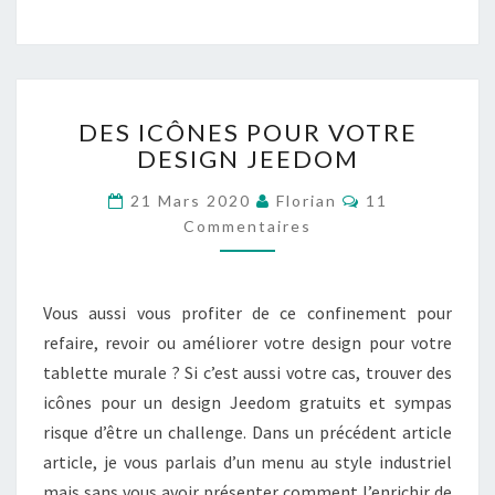
DES
DES ICÔNES POUR VOTRE
ICÔNES
DESIGN JEEDOM
POUR
VOTRE
Commentaires
21 Mars 2020
Florian
11
DESIGN
Commentaires
JEEDOM
Vous aussi vous profiter de ce confinement pour
refaire, revoir ou améliorer votre design pour votre
tablette murale ? Si c’est aussi votre cas, trouver des
icônes pour un design Jeedom gratuits et sympas
risque d’être un challenge. Dans un précédent article
article, je vous parlais d’un menu au style industriel
mais sans vous avoir présenter comment l’enrichir de