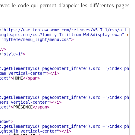
é avec le code qui permet d’appeler les différentes pages
=
"https://use.fontawesome.com/releases/v5.7.1/css/all.cs
oogleapis.com/css?family=Titillium+Web&display=swap"
rel
=
"mytheme/menu_light/menu.css"
>
iv
>
=
"style-1"
>
t.getElementById('pagecontent_iframe').src ='/index.php?
ome vertical-center"
>
</
i
>
text"
>
HOME
</
span
>
t.getElementById('pagecontent_iframe').src ='/index.php?
sers vertical-center"
>
</
i
>
text"
>
PRÉSENCE
</
span
>
adow"
>
t.getElementById('pagecontent_iframe').src ='/index.php?
ightbulb vertical-center"
>
</
i
>