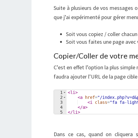
Suite à plusieurs de vos messages ou
que j’ai expérimenté pour gérer men
Soit vous copiez / coller chacu
Soit vous faites une page avec 
Copier/Coller de votre m
C’est en effet l’option la plus simple
faudra ajouter l’URL de la page cible 
1
<
li
>
2
<
a
href
=
"/index.php?v=d&
3
<
i
class
=
"fa fa-ligh
4
</
a
>
5
</
li
>
Dans ce cas, quand on cliquera s