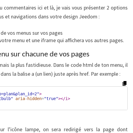
DESIGN
 commentaires ici et là, je vais vous présenter 2 options
JEEDOM
us et navigations dans votre design Jeedom :
n de vos menus sur vos pages
votre menu et une iframe qui affichera vos autres pages.
enu sur chacune de vos pages
 mais la plus fastidieuse. Dans le code html de ton menu, il
dans la balise a (un lien) juste après href. Par exemple :
p=plan&plan_id=2"
>
tbulb"
aria-hidden
=
"true"
>
</
i
>
ur l’icône lampe, on sera redirigé vers la page dont