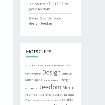
J’ai souscrit à IFTTT Pro
pour Jeedom
Menu Recorder pour
design Jeedom
MOTS CLEFS
Aqara
BMW
BMWConnectedDrive
Box
Cadre
Design
Consommation
Design 3D
Domotique
Energie
Eclairage
ecojoko
Jeedom
Menu
icônes
IoT
Monitoring
Météo
Navigation
Objets connectés
Sécurité
Plugin
Scénario
Serrure connectée