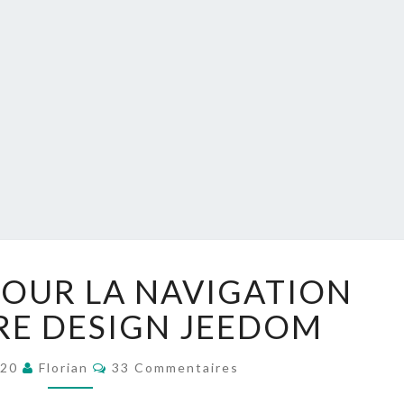
2
POUR LA NAVIGATION
OPTIONS
POUR
RE DESIGN JEEDOM
LA
NAVIGATION
Commentaires
020
Florian
33 Commentaires
DANS
VOTRE