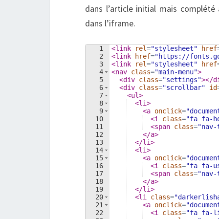
dans l’article initial mais complét
dans l’iframe.
1
<
link
rel
=
"stylesheet"
href
2
<
link
href
=
"https://fonts.g
3
<
link
rel
=
"stylesheet"
href
4
<
nav
class
=
"main-menu"
>
5
<
div
class
=
"settings"
>
</
d
6
<
div
class
=
"scrollbar"
id
7
<
ul
>
8
<
li
>
9
<
a
onclick
=
"documen
10
<
i
class
=
"fa fa-h
11
<
span
class
=
"nav-
12
</
a
>
13
</
li
>
14
<
li
>
15
<
a
onclick
=
"documen
16
<
i
class
=
"fa fa-u
17
<
span
class
=
"nav-
18
</
a
>
19
</
li
>
20
<
li
class
=
"darkerlish
21
<
a
onclick
=
"documen
22
<
i
class
=
"fa fa-l