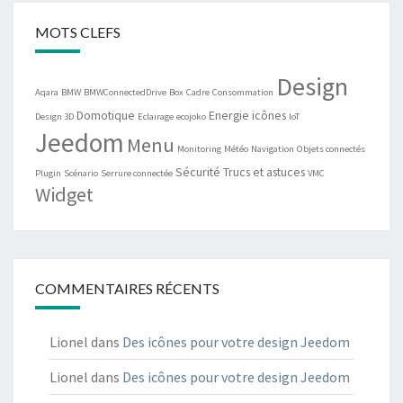
MOTS CLEFS
Design
Aqara
BMW
BMWConnectedDrive
Box
Cadre
Consommation
Domotique
Energie
icônes
Design 3D
Eclairage
ecojoko
IoT
Jeedom
Menu
Monitoring
Météo
Navigation
Objets connectés
Sécurité
Trucs et astuces
Plugin
Scénario
Serrure connectée
VMC
Widget
COMMENTAIRES RÉCENTS
Lionel
dans
Des icônes pour votre design Jeedom
Lionel
dans
Des icônes pour votre design Jeedom