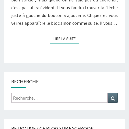
c’est pas ultra évident. Il vous faudra trouver la flèche
juste à gauche du bouton « ajouter ». Cliquez et vous
verrez apparaître le bloc sinon comme suite. Il vous…
LIRE LA SUITE
LIRE LA SUITE
RECHERCHE
Rechercher :
Recher
RETROUVEZ CE BLOG SUR FACEBOOK