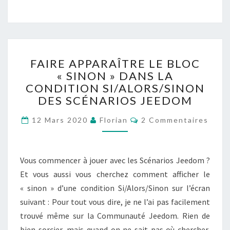
FAIRE
FAIRE APPARAÎTRE LE BLOC
APPARAÎTRE
« SINON » DANS LA
LE
CONDITION SI/ALORS/SINON
BLOC
« SINON »
DES SCÉNARIOS JEEDOM
DANS
Commentaires
LA
12 Mars 2020
Florian
2 Commentaires
CONDITION
SI/ALORS/SINON
DES
Vous commencer à jouer avec les Scénarios Jeedom ?
SCÉNARIOS
Et vous aussi vous cherchez comment afficher le
JEEDOM
« sinon » d’une condition Si/Alors/Sinon sur l’écran
suivant : Pour tout vous dire, je ne l’ai pas facilement
trouvé même sur la Communauté Jeedom. Rien de
bien sorcier, mais quand on ne sait pas où chercher,