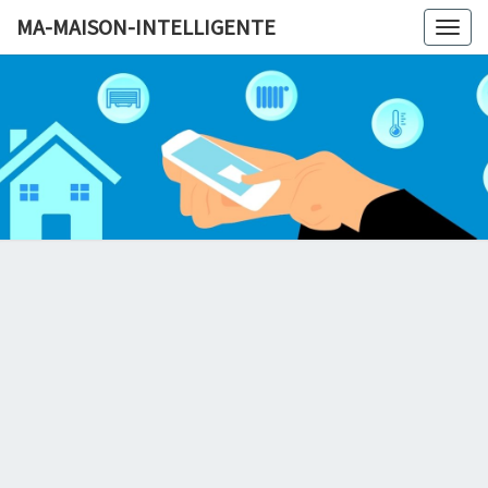
MA-MAISON-INTELLIGENTE
Togg
navig
MA-MAI
INTELLI